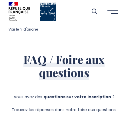
Aller à l’entête de page
Aller au menu principale
Aller au contenu principal
Aller à la recherche
Passer aux cookies
Aller au pied de page
Voir le fil d'ariane
FAQ / Foire aux
questions
Vous avez des
questions sur votre inscription
?
Trouvez les réponses dans notre foire aux questions.