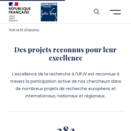
Aller à l’entête de page
Aller au menu principale
Aller au contenu principal
Aller à la recherche
Passer aux cookies
Aller au pied de page
Voir le fil d'ariane
Des projets reconnus pour leur
excellence
L'excellence de la recherche à l'UPJV est reconnue à
travers la participation active de nos chercheurs dans
de nombreux projets de recherche européens et
internationaux, nationaux et régionaux.
283