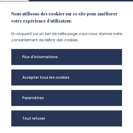
Nous utilisons des cookies sur ce site pour améliorer
NOUS SUIVRE
votre expérience d'utilisateur.
Suivez-nous sur instagram (Nou
Suivez-nous sur linkedin (N
Suivez-nous sur facebo
En cliquant sur un lien de cette page, vous nous donnez votre
consentement de définir des cookies.
Mentions légales
Plus d'informations
Accessibilité
Données personnelles
Accepter tous les cookies
Université de Picardie Jules Verne -
Paramètres
@Copyright 2024
Tout refuser