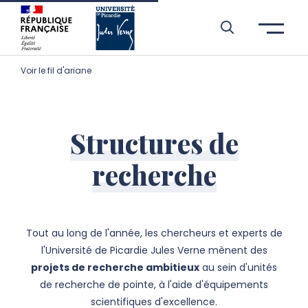
Aller à l’entête de page
Aller au menu principale
Aller au contenu principal
Aller à la recherche
Passer aux cookies
Aller au pied de page
Voir le fil d'ariane
Structures de
recherche
Tout au long de l'année, les chercheurs et experts de
l'Université de Picardie Jules Verne mènent des
projets de recherche ambitieux
au sein d'unités
de recherche de pointe, à l'aide d'équipements
scientifiques d'excellence.