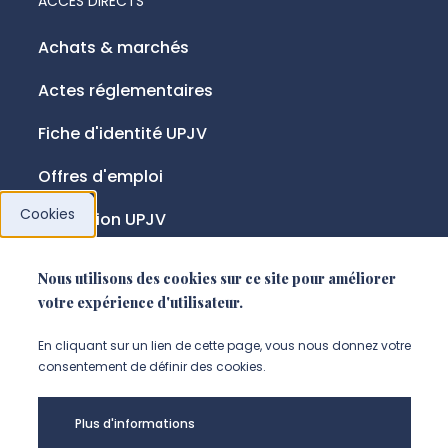
ACCÈS DIRECTS
Achats & marchés
Actes réglementaires
Fiche d'identité UPJV
Offres d'emploi
Cookies
Fondation UPJV
Nous utilisons des cookies sur ce site pour améliorer
NOUS SUIVRE
votre expérience d'utilisateur.
Suivez-nous sur instagram (Nou
Suivez-nous sur linkedin (N
Suivez-nous sur facebo
En cliquant sur un lien de cette page, vous nous donnez votre
consentement de définir des cookies.
Mentions légales
Plus d'informations