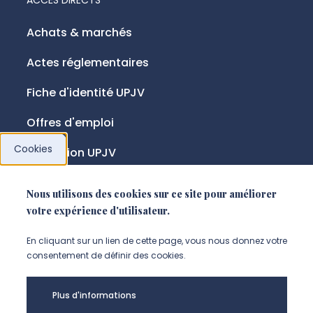
Achats & marchés
Actes réglementaires
Fiche d'identité UPJV
Offres d'emploi
Cookies
Fondation UPJV
Nous utilisons des cookies sur ce site pour améliorer
NOUS SUIVRE
votre expérience d'utilisateur.
Suivez-nous sur instagram (Nou
Suivez-nous sur linkedin (N
Suivez-nous sur facebo
En cliquant sur un lien de cette page, vous nous donnez votre
consentement de définir des cookies.
Mentions légales
Plus d'informations