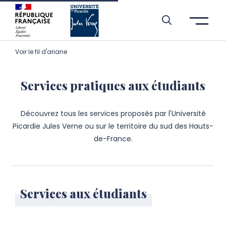
Aller à l’entête de page
Aller au menu principale
Aller au contenu principal
Aller à la recherche
Passer aux cookies
Aller au pied de page
Voir le fil d'ariane
Services pratiques aux étudiants
Découvrez tous les services proposés par l'Université
Picardie Jules Verne ou sur le territoire du sud des Hauts-
de-France.
Services aux étudiants