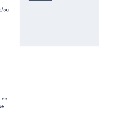
t/ou
s de
ue