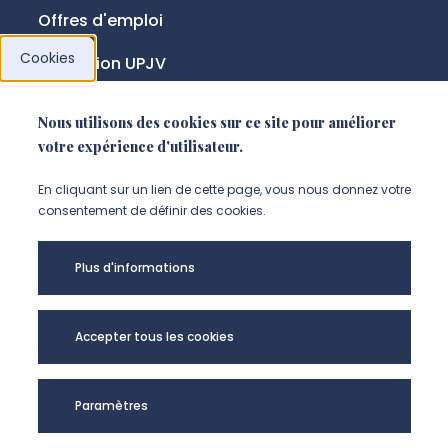
Offres d'emploi
Cookies
Fondation UPJV
Nous utilisons des cookies sur ce site pour améliorer
NOUS SUIVRE
votre expérience d'utilisateur.
Suivez-nous sur instagram (Nou
Suivez-nous sur linkedin (N
Suivez-nous sur facebo
En cliquant sur un lien de cette page, vous nous donnez votre
consentement de définir des cookies.
Mentions légales
Plus d'informations
Accessibilité
Données personnelles
Accepter tous les cookies
Université de Picardie Jules Verne -
Paramètres
@Copyright 2024