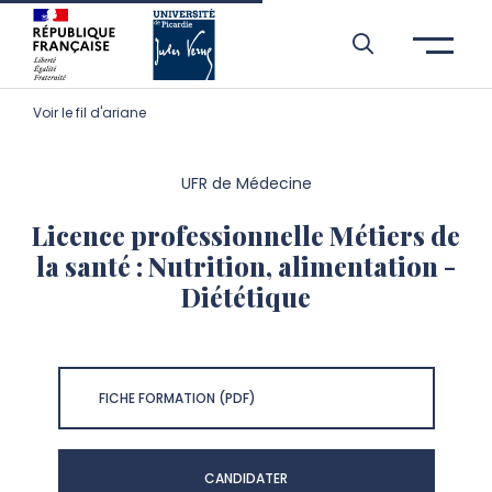
Aller à l’entête de page
Aller au menu principale
Aller au contenu principal
Aller à la recherche
Passer aux cookies
Aller au pied de page
Voir le fil d'ariane
UFR de Médecine
Licence professionnelle Métiers de
la santé : Nutrition, alimentation -
Diététique
FICHE FORMATION (PDF)
CANDIDATER