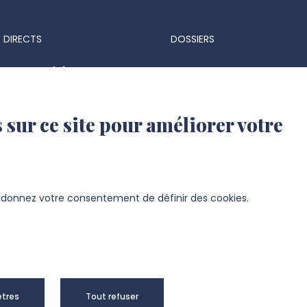
 DIRECTS
DOSSIERS
ts & marchés
Espace Presse
 réglementaires
Identité visuelle et logo
 sur ce site pour améliorer votre
 d'identité UPJV
s d'emploi
ation UPJV
s donnez votre consentement de définir des cookies.
sité de Picardie Jules Verne -
Mentions
tres
Tout refuser
right 2024