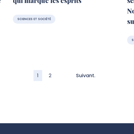
e
qui marque les esprits
sc
No
SCIENCES ET SOCIÉTÉ
su
S
1
2
Suivant.