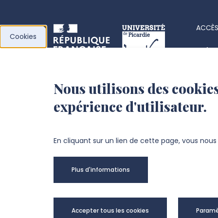
ACCÈS
Cookies
Acha
Actes
Nous utilisons des cookies
l’Université de
Fiche
expérience d'utilisateur.
Picardie Jules Verne
Offre
Fond
Chemin du Thil
En cliquant sur un lien de cette page, vous nou
80025 Amiens Cedex 1
Plus d'informations
+33 3 22 82 72 72
Univer
Accepter tous les cookies
Paramè
@Copy