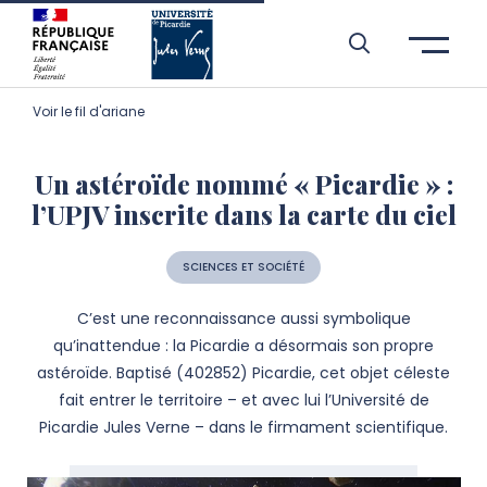
Aller à l’entête de page
Aller au menu principale
Aller au contenu principal
Aller à la recherche
Passer aux cookies
Aller au pied de page
Voir le fil d'ariane
Un astéroïde nommé « Picardie » :
l’UPJV inscrite dans la carte du ciel
SCIENCES ET SOCIÉTÉ
C’est une reconnaissance aussi symbolique
qu’inattendue : la Picardie a désormais son propre
astéroïde. Baptisé (402852) Picardie, cet objet céleste
fait entrer le territoire – et avec lui l’Université de
Picardie Jules Verne – dans le firmament scientifique.