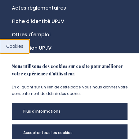
Actes réglementaires
Fiche d'identité UPJV
Offres d'emploi
Cookies
Fondation UPJV
Nous utilisons des cookies sur ce site pour améliorer
NOUS SUIVRE
votre expérience d'utilisateur.
Suivez-nous sur instagram (Nou
Suivez-nous sur linkedin (N
Suivez-nous sur facebo
En cliquant sur un lien de cette page, vous nous donnez votre
consentement de définir des cookies.
Mentions légales
Plus d'informations
Accessibilité
Données personnelles
Accepter tous les cookies