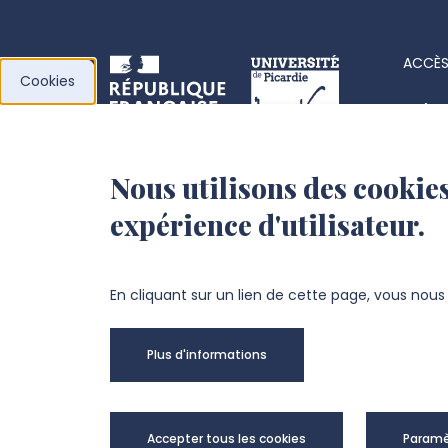
ACCÈS
Cookies
Acha
Actes
Nous utilisons des cookies
l’Université de
Fiche
expérience d'utilisateur.
Picardie Jules Verne
Offre
Fond
Chemin du Thil
En cliquant sur un lien de cette page, vous nou
80025 Amiens Cedex 1
Plus d'informations
+33 3 22 82 72 72
Univer
Accepter tous les cookies
Paramè
@Copy