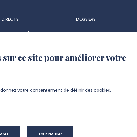
 DIRECTS
DOSSIERS
ts & marchés
Espace Presse
 réglementaires
Identité visuelle et logo
 sur ce site pour améliorer votre
 d'identité UPJV
s d'emploi
ation UPJV
s donnez votre consentement de définir des cookies.
sité de Picardie Jules Verne -
Mentions
tres
Tout refuser
right 2024