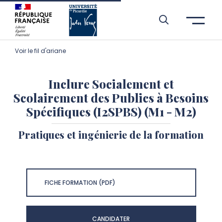
Aller à l’entête de page
Aller au menu principale
Aller au contenu principal
Aller à la recherche
Passer aux cookies
Aller au pied de page
Voir le fil d'ariane
Inclure Socialement et
Scolairement des Publics à Besoins
Spécifiques (I2SPBS) (M1 - M2)
Pratiques et ingénierie de la formation
FICHE FORMATION (PDF)
CANDIDATER