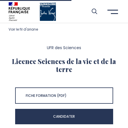
Aller à l’entête de page
Aller au menu principale
Aller au contenu principal
Aller à la recherche
Passer aux cookies
Aller au pied de page
Voir le fil d'ariane
UFR des Sciences
Licence Sciences de la vie et de la
terre
FICHE FORMATION (PDF)
CANDIDATER