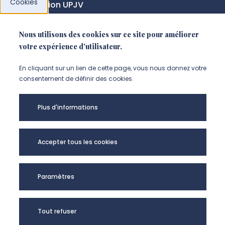
Cookies
Fondation UPJV
Nous utilisons des cookies sur ce site pour améliorer
NOUS SUIVRE
votre expérience d'utilisateur.
Suivez-nous sur instagram (Nou
Suivez-nous sur linkedin (N
Suivez-nous sur facebo
En cliquant sur un lien de cette page, vous nous donnez votre
consentement de définir des cookies.
Mentions légales
Plus d'informations
Accessibilité
Données personnelles
Accepter tous les cookies
Université de Picardie Jules Verne -
Paramètres
@Copyright 2024
Tout refuser