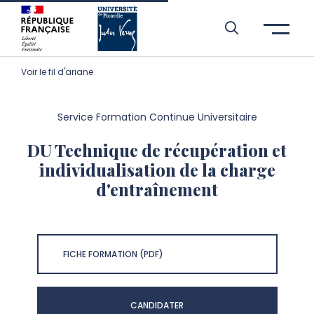
Aller à l’entête de page
Aller au menu principale
Aller au contenu principal
Aller à la recherche
Passer aux cookies
Aller au pied de page
Voir le fil d'ariane
Service Formation Continue Universitaire
DU Technique de récupération et
individualisation de la charge
d'entraînement
FICHE FORMATION (PDF)
CANDIDATER