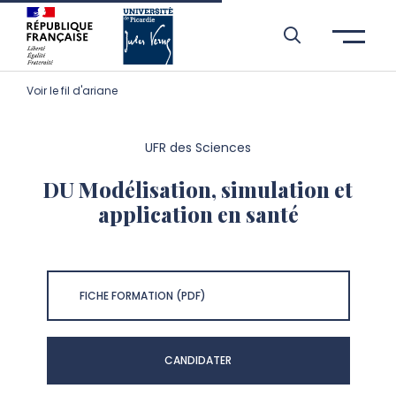
Aller à l’entête de page
Aller au menu principale
Aller au contenu principal
Aller à la recherche
Passer aux cookies
Aller au pied de page
Voir le fil d'ariane
UFR des Sciences
DU Modélisation, simulation et
application en santé
FICHE FORMATION (PDF)
CANDIDATER