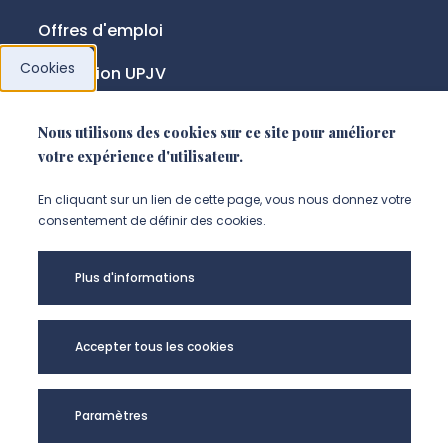
Offres d'emploi
Cookies
Fondation UPJV
Nous utilisons des cookies sur ce site pour améliorer
NOUS SUIVRE
votre expérience d'utilisateur.
Suivez-nous sur instagram (Nou
Suivez-nous sur linkedin (N
Suivez-nous sur facebo
En cliquant sur un lien de cette page, vous nous donnez votre
consentement de définir des cookies.
Mentions légales
Plus d'informations
Accessibilité
Données personnelles
Accepter tous les cookies
Université de Picardie Jules Verne -
Paramètres
@Copyright 2024