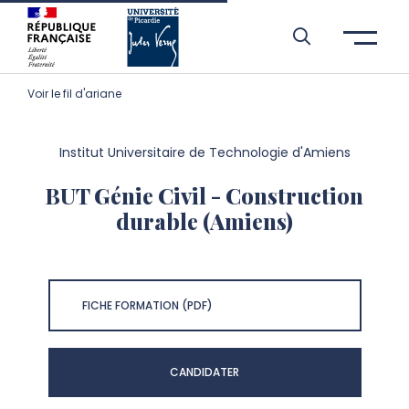
Aller à l’entête de page
Aller au menu principale
Aller au contenu principal
Aller à la recherche
Passer aux cookies
Aller au pied de page
Voir le fil d'ariane
Institut Universitaire de Technologie d'Amiens
BUT Génie Civil - Construction
durable (Amiens)
FICHE FORMATION (PDF)
CANDIDATER