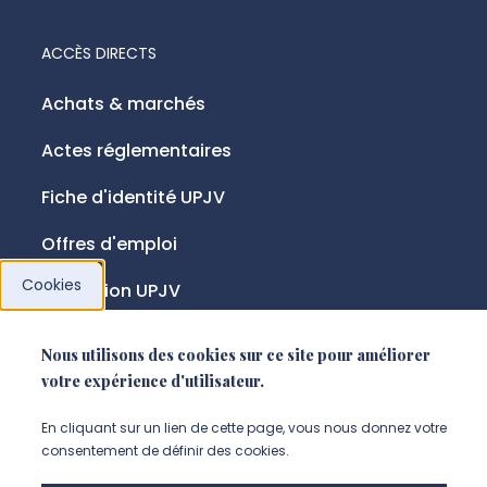
ACCÈS DIRECTS
Achats & marchés
Actes réglementaires
Fiche d'identité UPJV
Offres d'emploi
Cookies
Fondation UPJV
Nous utilisons des cookies sur ce site pour améliorer
NOUS SUIVRE
votre expérience d'utilisateur.
Suivez-nous sur instagram (Nou
Suivez-nous sur linkedin (N
Suivez-nous sur facebo
En cliquant sur un lien de cette page, vous nous donnez votre
consentement de définir des cookies.