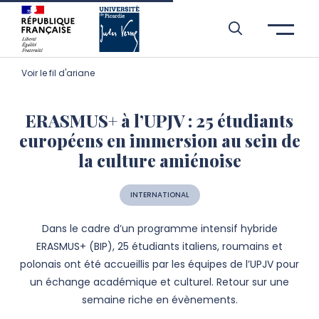
Aller à l’entête de page
Aller au menu principale
Aller au contenu principal
Aller à la recherche
Passer aux cookies
Aller au pied de page
Voir le fil d'ariane
ERASMUS+ à l’UPJV : 25 étudiants
européens en immersion au sein de
la culture amiénoise
INTERNATIONAL
Dans le cadre d’un programme intensif hybride
ERASMUS+ (BIP), 25 étudiants italiens, roumains et
polonais ont été accueillis par les équipes de l’UPJV pour
un échange académique et culturel. Retour sur une
semaine riche en évènements.