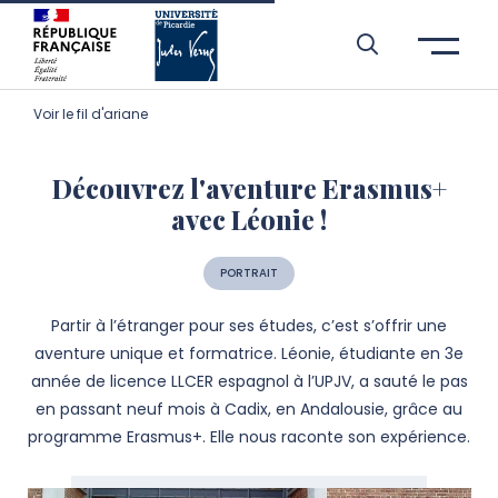
Aller à l’entête de page
Aller au menu principale
Aller au contenu principal
Aller à la recherche
Passer aux cookies
Aller au pied de page
Voir le fil d'ariane
Découvrez l'aventure Erasmus+
avec Léonie !
PORTRAIT
Partir à l’étranger pour ses études, c’est s’offrir une
aventure unique et formatrice. Léonie, étudiante en 3e
année de licence LLCER espagnol à l’UPJV, a sauté le pas
en passant neuf mois à Cadix, en Andalousie, grâce au
programme Erasmus+. Elle nous raconte son expérience.