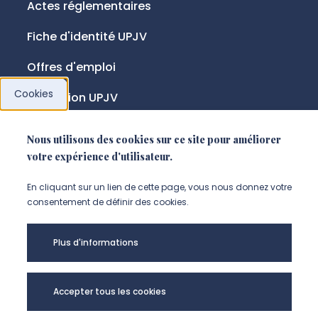
Actes réglementaires
Fiche d'identité UPJV
Offres d'emploi
Cookies
Fondation UPJV
Nous utilisons des cookies sur ce site pour améliorer
NOUS SUIVRE
votre expérience d'utilisateur.
Suivez-nous sur instagram (Nou
Suivez-nous sur linkedin (N
Suivez-nous sur facebo
En cliquant sur un lien de cette page, vous nous donnez votre
consentement de définir des cookies.
Mentions légales
Plus d'informations
Accessibilité
Données personnelles
Accepter tous les cookies