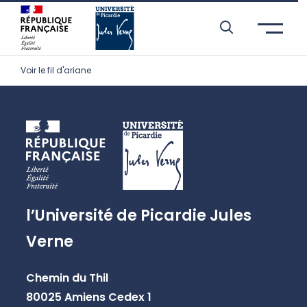
Aller à l’entête de page
Aller au menu principale
Aller au contenu principal
Aller à la recherche
Passer aux cookies
Aller au pied de page
Voir le fil d'ariane
l’Université de Picardie Jules
Verne
Chemin du Thil
80025 Amiens Cedex 1