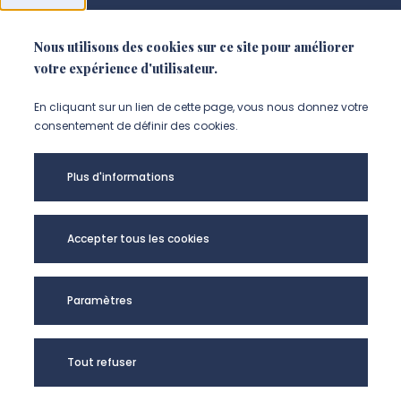
Nous utilisons des cookies sur ce site pour améliorer
NOUS SUIVRE
votre expérience d'utilisateur.
Suivez-nous sur instagram (Nou
Suivez-nous sur linkedin (N
Suivez-nous sur facebo
En cliquant sur un lien de cette page, vous nous donnez votre
consentement de définir des cookies.
Mentions légales
Plus d'informations
Accessibilité
Données personnelles
Accepter tous les cookies
Université de Picardie Jules Verne -
Paramètres
@Copyright 2024
Tout refuser