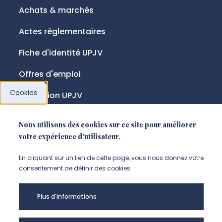
Achats & marchés
Actes réglementaires
Fiche d'identité UPJV
Offres d'emploi
Cookies
Fondation UPJV
Nous utilisons des cookies sur ce site pour améliorer
NOUS SUIVRE
votre expérience d'utilisateur.
Suivez-nous sur instagram (Nou
Suivez-nous sur linkedin (N
Suivez-nous sur facebo
En cliquant sur un lien de cette page, vous nous donnez votre
consentement de définir des cookies.
Mentions légales
Plus d'informations
Accessibilité