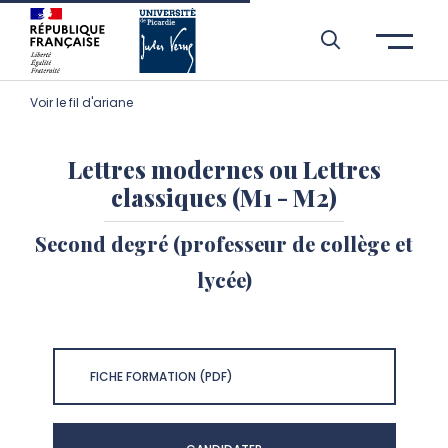
Aller à l’entête de page
Aller au menu principale
Aller au contenu principal
Aller à la recherche
Passer aux cookies
Aller au pied de page
Voir le fil d'ariane
Lettres modernes ou Lettres
classiques (M1 - M2)
Second degré (professeur de collège et
lycée)
FICHE FORMATION (PDF)