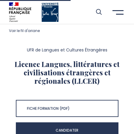
Aller à l’entête de page
Aller au menu principale
Aller au contenu principal
Aller à la recherche
Passer aux cookies
Aller au pied de page
Voir le fil d'ariane
UFR de Langues et Cultures Étrangères
Licence Langues, littératures et
civilisations étrangères et
régionales (LLCER)
FICHE FORMATION (PDF)
CANDIDATER