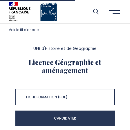
Aller à l’entête de page
Aller au menu principale
Aller au contenu principal
Aller à la recherche
Passer aux cookies
Aller au pied de page
Voir le fil d'ariane
UFR d'Histoire et de Géographie
Licence Géographie et
aménagement
FICHE FORMATION (PDF)
CANDIDATER