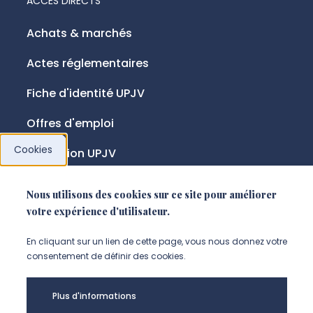
ACCÈS DIRECTS
Achats & marchés
Actes réglementaires
Fiche d'identité UPJV
Offres d'emploi
Cookies
Fondation UPJV
Nous utilisons des cookies sur ce site pour améliorer
NOUS SUIVRE
votre expérience d'utilisateur.
Suivez-nous sur instagram (Nou
Suivez-nous sur linkedin (N
Suivez-nous sur facebo
En cliquant sur un lien de cette page, vous nous donnez votre
consentement de définir des cookies.
Mentions légales
Plus d'informations