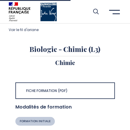
Aller à l’entête de page
Aller au menu principale
Aller au contenu principal
Aller à la recherche
Passer aux cookies
Aller au pied de page
Voir le fil d'ariane
Biologie - Chimie (L3)
Chimie
FICHE FORMATION (PDF)
Modalités de formation
FORMATION INITIALE