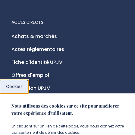
ACCÈS DIRECTS
Achats & marchés
Actes réglementaires
Fiche d'identité UPJV
Offres d'emploi
Cookies
Fondation UPJV
Nous utilisons des cookies sur ce site pour améliorer
NOUS SUIVRE
votre expérience d'utilisateur.
Suivez-nous sur instagram (Nou
Suivez-nous sur linkedin (N
Suivez-nous sur facebo
En cliquant sur un lien de cette page, vous nous donnez votre
consentement de définir des cookies.