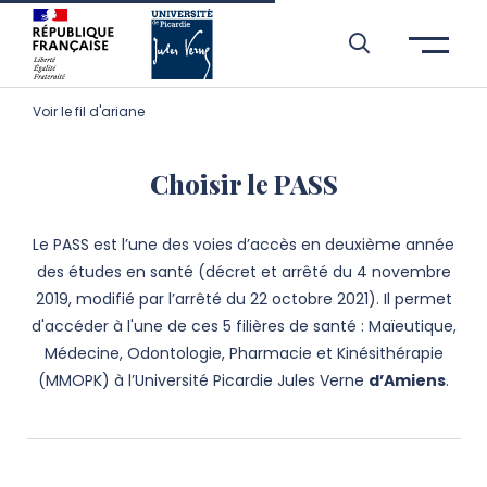
Aller à l’entête de page
Aller au menu principale
Aller au contenu principal
Aller à la recherche
Passer aux cookies
Aller au pied de page
Voir le fil d'ariane
Choisir le PASS
Le PASS est l’une des voies d’accès en deuxième année
des études en santé (décret et arrêté du 4 novembre
2019, modifié par l’arrêté du 22 octobre 2021). Il permet
d'accéder à l'une de ces 5 filières de santé : Maïeutique,
Médecine, Odontologie, Pharmacie et Kinésithérapie
(MMOPK) à l’Université Picardie Jules Verne
d’Amiens
.