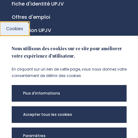
Fiche d'identité UPJV
Offres d'emploi
Cookies
Fondation UPJV
Nous utilisons des cookies sur ce site pour améliorer
NOUS SUIVRE
votre expérience d'utilisateur.
Suivez-nous sur instagram (Nou
Suivez-nous sur linkedin (N
Suivez-nous sur facebo
En cliquant sur un lien de cette page, vous nous donnez votre
consentement de définir des cookies.
Mentions légales
Plus d'informations
Accessibilité
Données personnelles
Accepter tous les cookies
Université de Picardie Jules Verne -
Paramètres