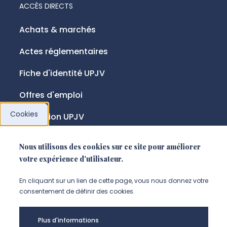
ACCÈS DIRECTS
Achats & marchés
Actes réglementaires
Fiche d'identité UPJV
Offres d'emploi
Cookies
Fondation UPJV
Nous utilisons des cookies sur ce site pour améliorer
NOUS SUIVRE
votre expérience d'utilisateur.
Suivez-nous sur instagram (Nou
Suivez-nous sur linkedin (N
Suivez-nous sur facebo
En cliquant sur un lien de cette page, vous nous donnez votre
consentement de définir des cookies.
Mentions légales
Plus d'informations