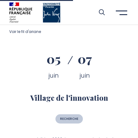
Aller à l’entête de page
Aller au menu principale
Aller au contenu principal
Aller à la recherche
Passer aux cookies
Aller au pied de page
Voir le fil d'ariane
05
07
juin
juin
Village de l'innovation
RECHERCHE