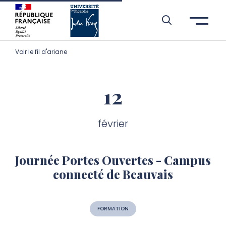
Aller à l’entête de page
Aller au menu principale
Aller au contenu principal
Aller à la recherche
Passer aux cookies
Aller au pied de page
Voir le fil d'ariane
12
février
Journée Portes Ouvertes - Campus
connecté de Beauvais
FORMATION