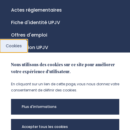
Actes réglementaires
Fiche d'identité UPJV
Offres d'emploi
Cookies
Fondation UPJV
Nous utilisons des cookies sur ce site pour améliorer
NOUS SUIVRE
votre expérience d'utilisateur.
Suivez-nous sur instagram (Nou
Suivez-nous sur linkedin (N
Suivez-nous sur facebo
En cliquant sur un lien de cette page, vous nous donnez votre
consentement de définir des cookies.
Mentions légales
Plus d'informations
Accessibilité
Données personnelles
Accepter tous les cookies