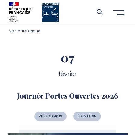
Aller à l’entête de page
Aller au menu principale
Aller au contenu principal
Aller à la recherche
Passer aux cookies
Aller au pied de page
Voir le fil d'ariane
07
février
Journée Portes Ouvertes 2026
VIE DE CAMPUS
FORMATION