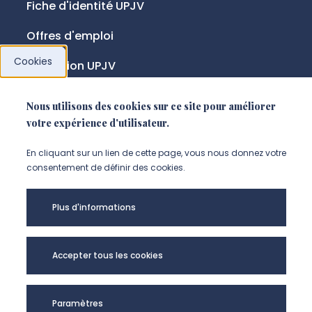
Fiche d'identité UPJV
Offres d'emploi
Cookies
Fondation UPJV
Nous utilisons des cookies sur ce site pour améliorer
NOUS SUIVRE
votre expérience d'utilisateur.
Suivez-nous sur instagram (Nou
Suivez-nous sur linkedin (N
Suivez-nous sur facebo
En cliquant sur un lien de cette page, vous nous donnez votre
consentement de définir des cookies.
Plus d'informations
Mentions légales
Accessibilité
Données personnelles
Accepter tous les cookies
Université de Picardie Jules Verne -
Paramètres