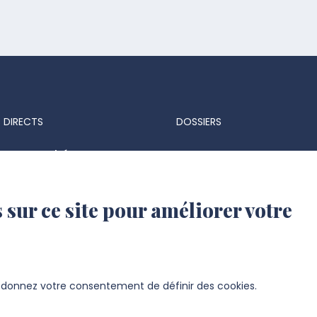
 DIRECTS
DOSSIERS
ts & marchés
Espace Presse
 réglementaires
Identité visuelle et logo
 sur ce site pour améliorer votre
 d'identité UPJV
s d'emploi
ation UPJV
s donnez votre consentement de définir des cookies.