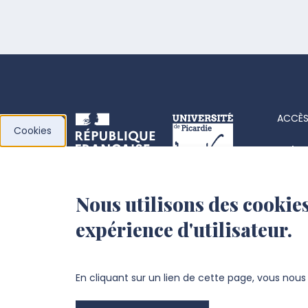
ACCÈS
Cookies
Acha
Actes
Nous utilisons des cookies
l’Université de
Fiche
expérience d'utilisateur.
Picardie Jules Verne
Offre
Fond
Chemin du Thil
En cliquant sur un lien de cette page, vous nou
80025 Amiens Cedex 1