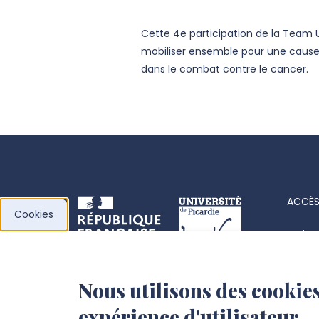
Cette 4e participation de la Team U
mobiliser ensemble pour une cause
dans le combat contre le cancer.
ACCÈS
Cookies
Acha
Actes
Nous utilisons des cookies
l’Université de
Fiche
expérience d'utilisateur.