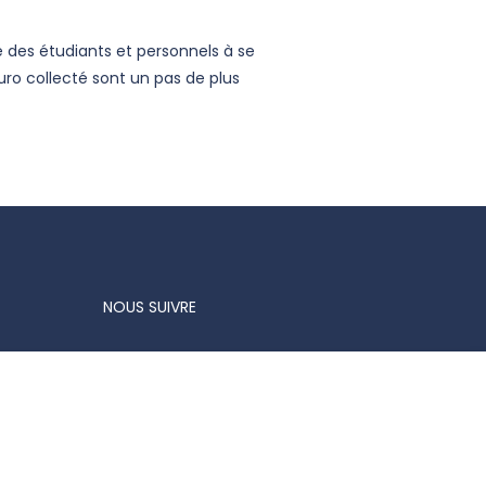
é des étudiants et personnels à se
ro collecté sont un pas de plus
NOUS SUIVRE
Suivez-nous sur instagram 
Suivez-nous sur linked
Suivez-nous sur f