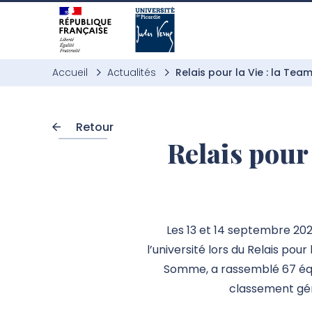
Aller à l’entête de page
Aller au menu principale
Aller au contenu principal
Aller à la recherche
Passer aux cookies
Aller au pied de page
Accueil
Actualités
Relais pour la Vie : la Tea
Retour
Relais pour 
Les 13 et 14 septembre 202
l’université lors du Relais pou
Somme, a rassemblé 67 équi
classement gén