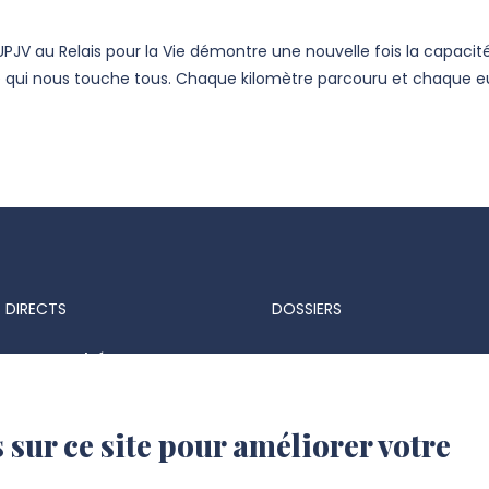
PJV au Relais pour la Vie démontre une nouvelle fois la capacit
 qui nous touche tous. Chaque kilomètre parcouru et chaque eu
 DIRECTS
DOSSIERS
ts & marchés
Espace Presse
 réglementaires
Identité visuelle et logo
 sur ce site pour améliorer votre
 d'identité UPJV