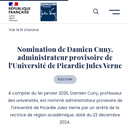
Aller à l’entête de page
Aller au menu principale
Aller au contenu principal
Aller à la recherche
Passer aux cookies
Aller au pied de page
Voir le fil d'ariane
Nomination de Damien Cuny,
administrateur provisoire de
l'Université de Picardie Jules Verne
ÉLECTION
À compter du 1er janvier 2025, Damien Cuny, professeur
des universités, est nommé administrateur provisoire de
l'Université de Picardie Jules Verne par un arrêté de la
rectrice de région académique, daté du 23 décembre
2024.