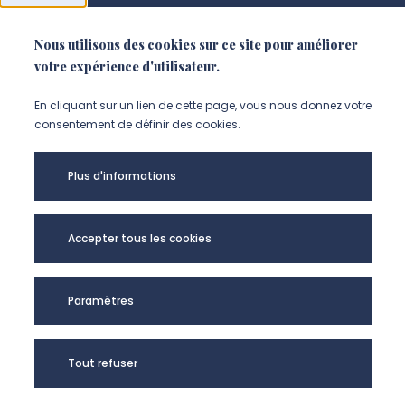
Nous utilisons des cookies sur ce site pour améliorer
NOUS SUIVRE
votre expérience d'utilisateur.
Suivez-nous sur instagram (Nou
Suivez-nous sur linkedin (N
Suivez-nous sur facebo
En cliquant sur un lien de cette page, vous nous donnez votre
consentement de définir des cookies.
Mentions légales
Plus d'informations
Accessibilité
Données personnelles
Accepter tous les cookies
Université de Picardie Jules Verne -
Paramètres
@Copyright 2024
Tout refuser