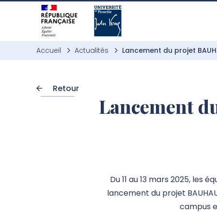
Aller à l’entête de page
Aller au menu principale
Aller au contenu principal
Aller à la recherche
Passer aux cookies
Aller au pied de page
Accueil
Actualités
Lancement du projet BAU
Retour
Lancement du
Du 11 au 13 mars 2025, les é
lancement du projet BAUHAUS4
campus eur