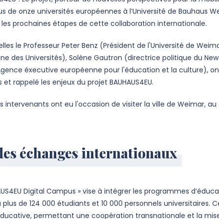
ssus de onze universités européennes à l’Université de Bauhaus 
r les prochaines étapes de cette collaboration internationale.
elles le Professeur Peter Benz (Président de l'Université de Weima
e des Universités), Solène Gautron (directrice politique du Ne
Agence éxecutive européenne pour l'éducation et la culture), ont 
s et rappelé les enjeux du projet BAUHAUS4EU.
s intervenants ont eu l'occasion de visiter la ville de Weimar, au
des échanges internationaux
AUS4EU Digital Campus » vise à intégrer les programmes d’éduc
lus de 124 000 étudiants et 10 000 personnels universitaires. C
n éducative, permettant une coopération transnationale et la mi