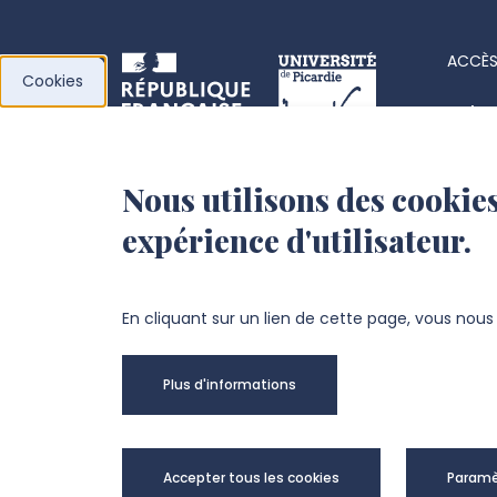
ACCÈS
Cookies
Acha
Actes
Nous utilisons des cookies
l’Université de
Fiche
expérience d'utilisateur.
Picardie Jules Verne
Offre
Fond
Chemin du Thil
En cliquant sur un lien de cette page, vous nou
80025 Amiens Cedex 1
Plus d'informations
+33 3 22 82 72 72
Univer
Accepter tous les cookies
Paramè
@Copy