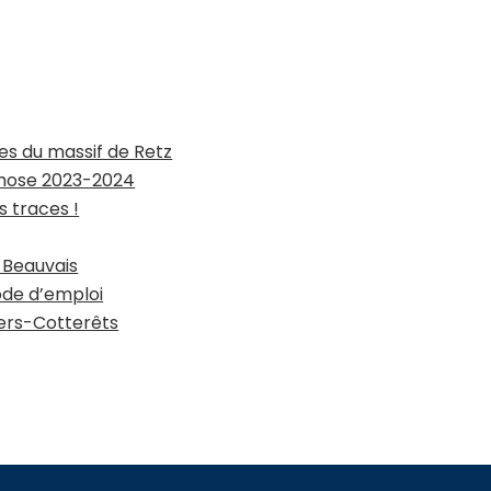
res du massif de Retz
phose 2023-2024
s traces !
 Beauvais
mode d’emploi
lers-Cotterêts