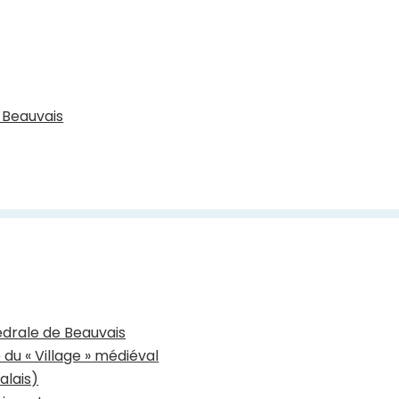
 Beauvais
édrale de Beauvais
du « Village » médiéval
alais)