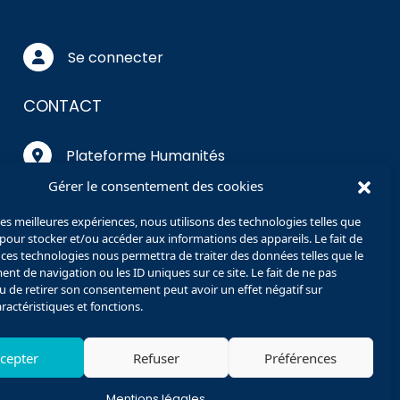
Se connecter
CONTACT
Plateforme Humanités
Numériques
Gérer le consentement des cookies
Université de Picardie Jules
 les meilleures expériences, nous utilisons des technologies telles que
Verne
 pour stocker et/ou accéder aux informations des appareils. Le fait de
Pôle Citadelle
 ces technologies nous permettra de traiter des données telles que le
10 rue des Français Libres
t de navigation ou les ID uniques sur ce site. Le fait de ne pas
u de retirer son consentement peut avoir un effet négatif sur
80080 Amiens
aractéristiques et fonctions.
Nous contacter
cepter
Refuser
Préférences
phileas@u-picardie.fr
Mentions légales