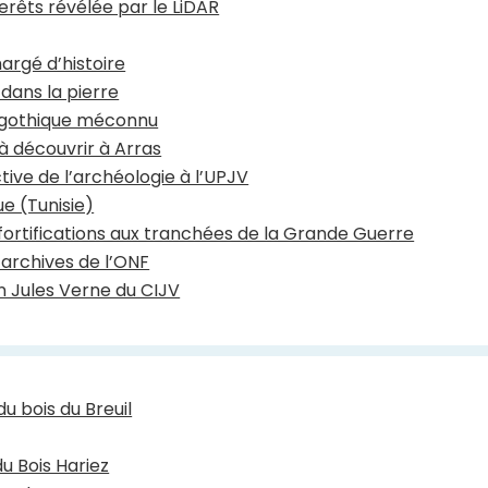
erêts révélée par le LiDAR
hargé d’histoire
 dans la pierre
e gothique méconnu
 à découvrir à Arras
tive de l’archéologie à l’UPJV
ue (Tunisie)
s fortifications aux tranchées de la Grande Guerre
 archives de l’ONF
on Jules Verne du CIJV
u bois du Breuil
u Bois Hariez