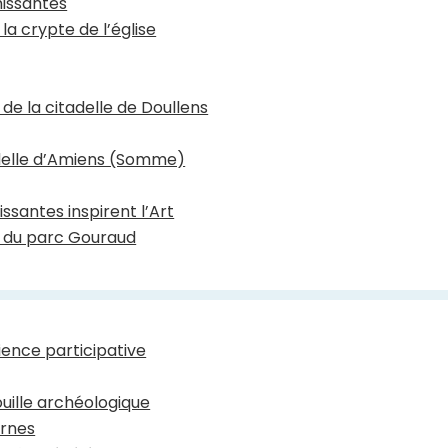
hissantes
a crypte de l’église
es de la citadelle de Doullens
tadelle d’Amiens (Somme)
ssantes inspirent l’Art
ue du parc Gouraud
ience participative
ouille archéologique
ornes