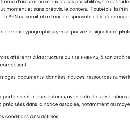
rce d’assurer au mieux de ses possibilités, l’exactitude e
 tout moment et sans préavis, le contenu. Toutefois, la PHN 
ite. La PHN ne serait être tenue responsable des dommages r
ne erreur typographique, vous pouvez le signaler à :
phil
roits afférents à la structure du site PHILEAS, à son archi
e composent.
s, images, documents, données, notices, ressources numéri
partiennent à leurs auteurs, ayants droit ou institutions 
nt précisées dans la notice associée, notamment au moye
s conditions ainsi définies.