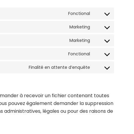
Fonctional
Consent
to
Marketing
Consent
service
to
wordpress
Marketing
Consent
service
to
google-
Fonctional
Consent
service
maps
to
youtube
Finalité en attente d’enquête
Consent
service
to
complianz
service
divers
demander à recevoir un fichier contenant toutes
. Vous pouvez également demander la suppression
administratives, légales ou pour des raisons de