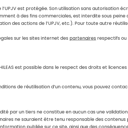
e l’UPJV est protégée. Son utilisation sans autorisation écr
mment à des fins commerciales, est interdite sous peine de
on des actions de l’UPJV, etc.). Pour toute autre réutilis
égales sur les sites internet des
partenaires
respectifs ou 
 PHILEAS est possible dans le respect des droits et licenc
nditions de réutilisation d’un contenu, vous pouvez contac
 édité par un tiers ne constitue en aucun cas une validatio
naires ne sauraient être tenu responsable des contenus pr
 information publiée sur ce site, ainsi que des conséquences