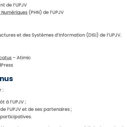
ent de l’UPJV
 Numériques
(PHN) de l’UPJV
ructures et des Systèmes d’Information (DISI) de l’UPJV.
catus
– Atimic
rdPress
enus
 :
t à l’UPJV ;
e l’UPJV et de ses partenaires ;
participatives.