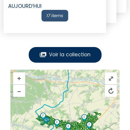
AUJOURD’HUI
17 items
Voir la collection
+
⤢
–
↻