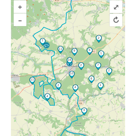
+
⤢
–
↻