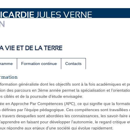
ICARDIE
JULES VERNE
N
A VIE ET DE LA TERRE
gramme
Formation continue
Contacts
ormation
ormation généraliste dont les objectifs sont à la fois académiques et p
tion des parcours en 3ème année permet la spécialisation et l'orientatio
 ciblés et de la poursuite d'étude envisagée.
sée en Approche Par Compétences (APC), ce qui signifie que la formatio
définies par l'équipe pédagogique. Ces compétences sont travaillées
u travers desquelles sont abordées les connaissances, les savoir-faire e
 d'apprendre en faisant pour développer l'autonomie, le regard critique et
ieux répondre aux enjeux d'une société qui évolue rapidement.