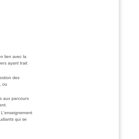
n lien avec la
ers ayant trait
gestion des
, ou
re aux parcours
ent.
t. L'enseignement
udiants qui se