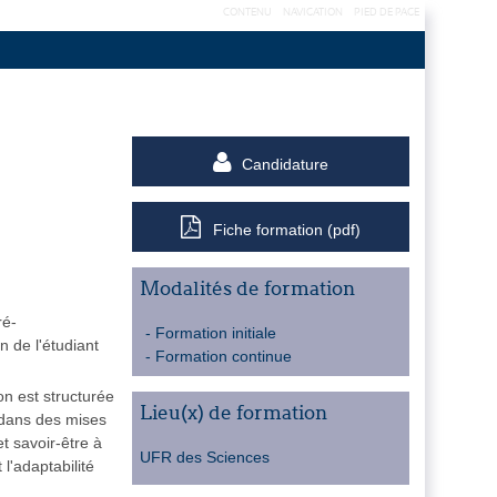
CONTENU
NAVIGATION
PIED DE PAGE
Candidature
Fiche formation (pdf)
Modalités de formation
ré-
Formation initiale
n de l'étudiant
Formation continue
n est structurée
Lieu(x) de formation
 dans des mises
t savoir-être à
UFR des Sciences
 l'adaptabilité