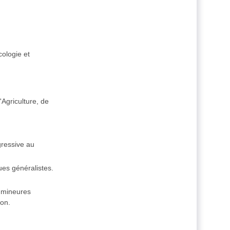
cologie et
Agriculture, de
ressive au
ues généralistes.
t mineures
ion.