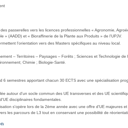
ent
des passerelles vers les licences professionnelles « Agronomie, Agroé
 » (AADD) et « Bioraffinerie de la Plante aux Produits » de l'UPJV.
mettent l'orientation vers des Masters spécifiques au niveau local.
ment – Territoires – Paysages – Forêts ; Sciences et Technologie de l'
nvironnement; Chimie ; Biologie-Santé.
d 6 semestres apportant chacun 30 ECTS avec une spécialisation prog
ulée autour d'un socle commun des UE transverses et des UE scientifiq
d'UE disciplinaires fondamentales.
lisation s'opère lors de la 2ème année avec une offre d'UE majeures e
vers les parcours de L3 tout en conservant une possibilité de réorientat
on