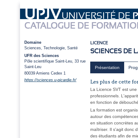
UPJV
UNIVERSITÉ DE
P
CATALOGUE DE FORMATIO
Domaine
LICENCE
Sciences, Technologie, Santé
SCIENCES DE L
UFR des Sciences
Pôle scientifique Saint-Leu, 33 rue
Saint-Leu
Présentation
Pro
80039
Amiens Cedex 1
https://sciences.u-picardie.fr/
Les plus de cette f
La Licence SVT est une f
professionnels. L'appari
en fonction de débouchés
La formation est organi
autour des compétences 
en situation concrètes a
maîtriser. Il s'agit donc
des étudiants afin de m