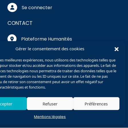
Se connecter
CONTACT
Plateforme Humanités
Numériques
Gérer le consentement des cookies
Université de Picardie Jules
 les meilleures expériences, nous utilisons des technologies telles que
Verne
 pour stocker et/ou accéder aux informations des appareils. Le fait de
Pôle Citadelle
 ces technologies nous permettra de traiter des données telles que le
10 rue des Français Libres
t de navigation ou les ID uniques sur ce site. Le fait de ne pas
u de retirer son consentement peut avoir un effet négatif sur
80080 Amiens
aractéristiques et fonctions.
Nous contacter
cepter
Refuser
Préférences
phileas@u-picardie.fr
Mentions légales