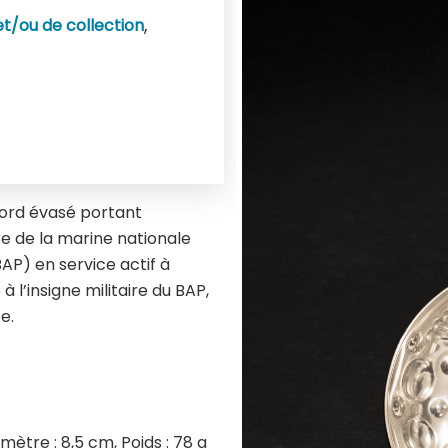
,
t/ou de collection
bord évasé portant
ire de la marine nationale
AP) en service actif à
à l’insigne militaire du BAP,
e.
amètre : 8,5 cm, Poids : 78 g