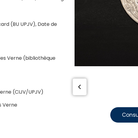
card (BU UPJV), Date de
ules Verne (bibliothèque
 Verne (CIJV/UPJV)
es Verne
Consu