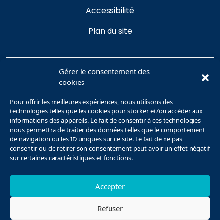
Accessibilité
Plan du site
Gérer le consentement des
cookies
Se connecter
Pour offrir les meilleures expériences, nous utilisons des
technologies telles que les cookies pour stocker et/ou accéder aux
CONTACT
informations des appareils. Le fait de consentir à ces technologies
nous permettra de traiter des données telles que le comportement
de navigation ou les ID uniques sur ce site. Le fait de ne pas
Plateforme Humanités Numériques
consentir ou de retirer son consentement peut avoir un effet négatif
Université de Picardie Jules Verne
sur certaines caractéristiques et fonctions.
Pôle Citadelle
10 rue des Français Libres
Accepter
80080 Amiens
Refuser