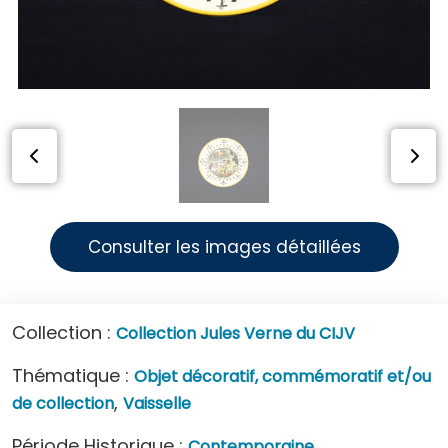
Consulter les images détaillées
Collection :
Collection Jules Verne du CIJV
Thématique :
Objet décoratif, commémoratif et/ou
,
de collection
Vaisselle
Période Historique :
Contemporaine