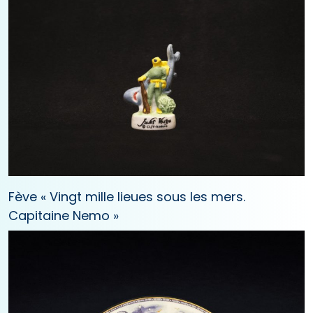
Fève « Vingt mille lieues sous les mers.
Capitaine Nemo »