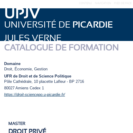
CONTENU
NAVIGATION
PIED DE PAGE
UPJV
UNIVERSITÉ DE
PICARDIE
JULES VERNE
CATALOGUE DE FORMATION
Domaine
Droit, Économie, Gestion
UFR de Droit et de Science Politique
Pôle Cathédrale, 10 placette Lafleur - BP 2716
80027
Amiens Cedex 1
https://droit-sciencepo.u-picardie.fr/
MASTER
DROIT PRIVÉ