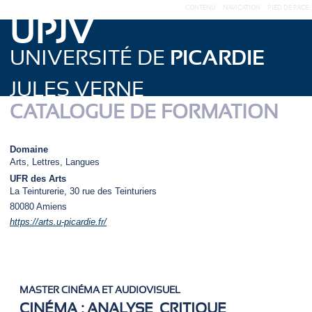
CONTENU
NAVIGATION
PIED DE PAGE
UPJV
UNIVERSITÉ DE
PICARDIE
JULES VERNE
CATALOGUE DE FORMATION
Domaine
Arts, Lettres, Langues
UFR des Arts
La Teinturerie, 30 rue des Teinturiers
80080
Amiens
https://arts.u-picardie.fr/
MASTER CINÉMA ET AUDIOVISUEL
CINÉMA : ANALYSE, CRITIQUE,