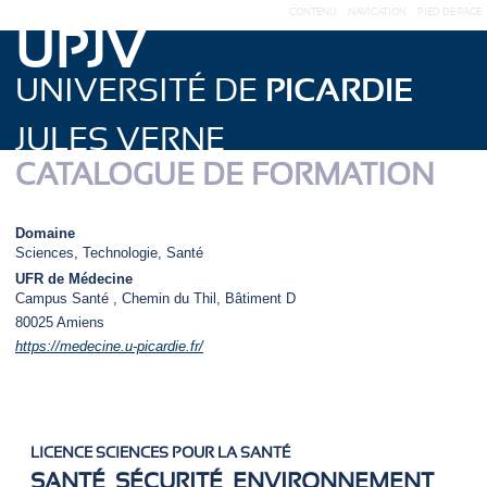
CONTENU
NAVIGATION
PIED DE PAGE
UPJV
UNIVERSITÉ DE
PICARDIE
JULES VERNE
CATALOGUE DE FORMATION
Domaine
Sciences, Technologie, Santé
UFR de Médecine
Campus Santé , Chemin du Thil, Bâtiment D
80025
Amiens
https://medecine.u-picardie.fr/
LICENCE SCIENCES POUR LA SANTÉ
SANTÉ, SÉCURITÉ, ENVIRONNEMENT