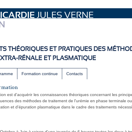
ICARDIE
JULES VERNE
N
S THÉORIQUES ET PRATIQUES DES MÉTHO
EXTRA-RÉNALE ET PLASMATIQUE
gramme
Formation continue
Contacts
ormation
ation est d'acquérir les connaissances théoriques concernant les principe
quences des méthodes de traitement de l'urémie en phase terminale ou t
ration et d'épuration plasmatique dans le cadre des traitements nécessi
Octobre à Juin à raison d'une journée de 6 heures toutes les deux à t