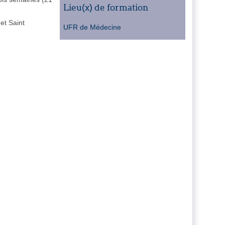
Lieu(x) de formation
et Saint
UFR de Médecine