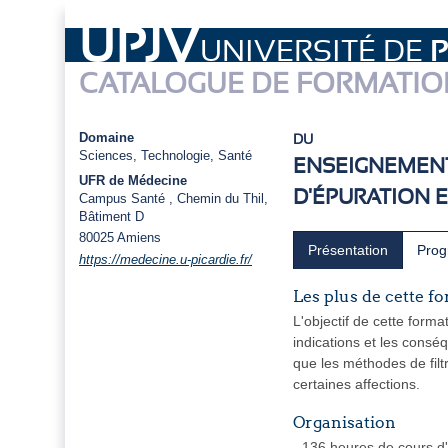
UPJV
UNIVERSITÉ DE
P
CATALOGUE DE FORMATIO
Domaine
DU
Sciences, Technologie, Santé
ENSEIGNEMENT
UFR de Médecine
D'ÉPURATION 
Campus Santé , Chemin du Thil,
Bâtiment D
80025
Amiens
Présentation
Pro
https://medecine.u-picardie.fr/
Les plus de cette f
L'objectif de cette form
indications et les consé
que les méthodes de filt
certaines affections.
Organisation
- 136 heures de cours d'