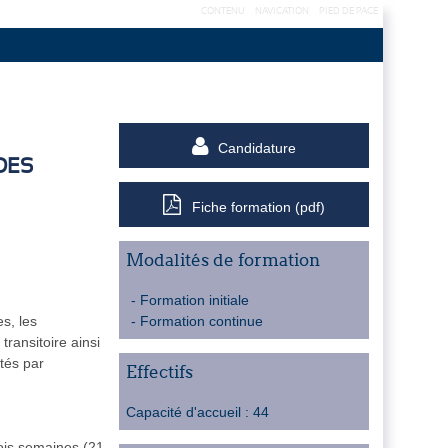
CONTENU
NAVIGATION
PIED DE PAGE
Candidature
DES
Fiche formation (pdf)
Modalités de formation
Formation initiale
Formation continue
s, les
ransitoire ainsi
tés par
Effectifs
Capacité d'accueil : 44
rois semaines (21