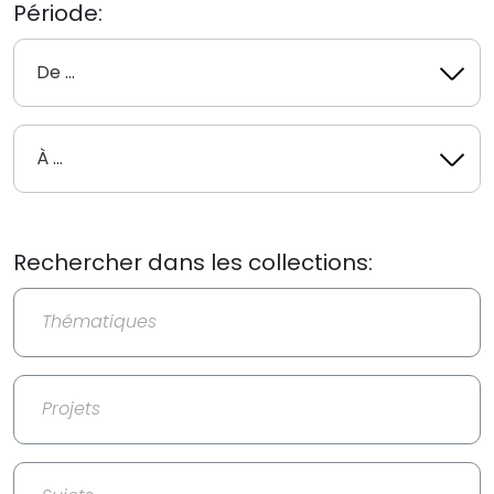
De
Période:
...:
À
...:
T
Rechercher dans les collections:
Projets
Sujets