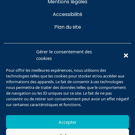
Mentions légales
Accessibilité
Plan du site
Gérer le consentement des
cookies
Se connecter
Pour offrir les meilleures expériences, nous utilisons des
technologies telles que les cookies pour stocker et/ou accéder aux
CONTACT
informations des appareils. Le fait de consentir à ces technologies
nous permettra de traiter des données telles que le comportement
de navigation ou les ID uniques sur ce site. Le fait de ne pas
Plateforme Humanités Numériques
consentir ou de retirer son consentement peut avoir un effet négatif
Université de Picardie Jules Verne
sur certaines caractéristiques et fonctions.
Pôle Citadelle
10 rue des Français Libres
Accepter
80080 Amiens